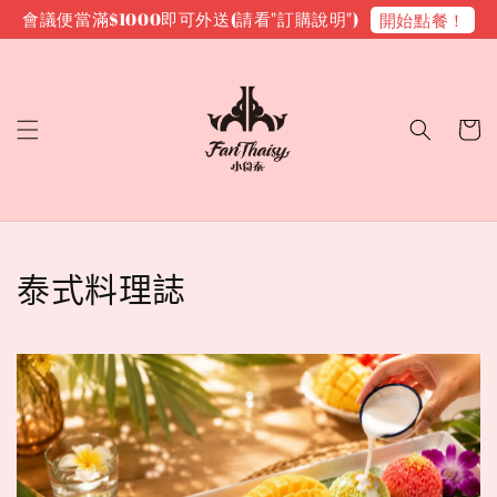
會議便當滿$1000即可外送(請看"訂購說明")
開始點餐！
泰式料理誌