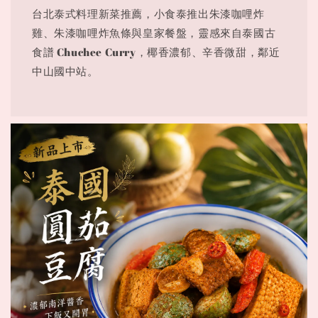
台北泰式料理新菜推薦，小食泰推出朱漆咖哩炸
雞、朱漆咖哩炸魚條與皇家餐盤，靈感來自泰國古
食譜 Chuchee Curry，椰香濃郁、辛香微甜，鄰近
中山國中站。