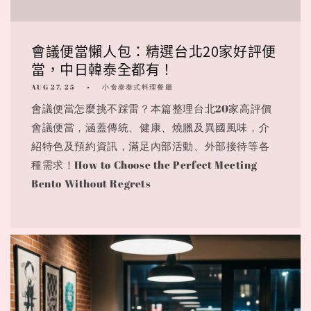
會議便當懶人包：精選台北20家好評便
當，中日韓泰全都有！
AUG 27, 25
小食泰泰式料理餐廳
會議便當怎麼挑不踩雷？本篇整理台北20家高評價
會議便當，涵蓋傳統、健康、燒臘及異國風味，介
紹特色及預約資訊，滿足內部活動、外部接待等各
種需求！How to Choose the Perfect Meeting
Bento Without Regrets