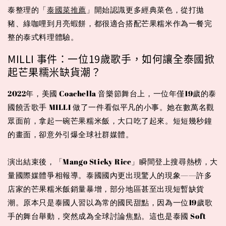
泰整理的「
泰國菜推薦
」開始認識更多經典菜色，從打拋
豬、綠咖哩到月亮蝦餅，都很適合搭配芒果糯米作為一餐完
整的泰式料理體驗。
MILLI 事件：一位19歲歌手，如何讓全泰國掀
起芒果糯米缺貨潮？
2022年，美國 Coachella 音樂節舞台上，一位年僅19歲的泰
國饒舌歌手 MILLI 做了一件看似平凡的小事。她在數萬名觀
眾面前，拿起一碗芒果糯米飯，大口吃了起來。短短幾秒鐘
的畫面，卻意外引爆全球社群媒體。
演出結束後，「Mango Sticky Rice」瞬間登上搜尋熱榜，大
量國際媒體爭相報導。泰國國內更出現驚人的現象——許多
店家的芒果糯米飯銷量暴增，部分地區甚至出現短暫缺貨
潮。原本只是泰國人習以為常的國民甜點，因為一位19歲歌
手的舞台舉動，突然成為全球討論焦點。這也是泰國 Soft