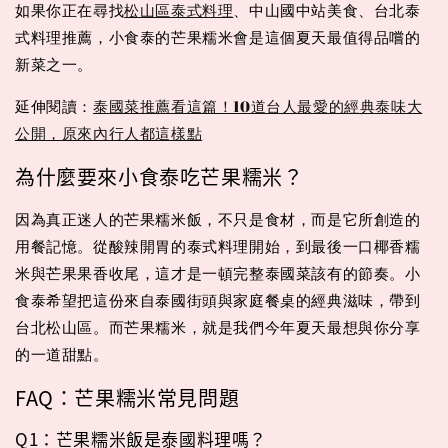
如果你正在尋找
松山區泰式料理
、中山國中站美食、台北泰
式料理推薦，小食泰的芒果糯米會是這個夏天最值得品嚐的
新菜之一。
延伸閱讀：
泰國菜推薦看這篇！10道台人最愛的經典泰味大
公開，原來內行人都這樣點
為什麼要來小食泰吃芒果糯米？
因為真正迷人的芒果糯米飯，不只是食材，而是它所創造的
用餐記憶。從酸辣開胃的泰式料理開始，到最後一口椰香糯
米與芒果果香收尾，這才是一頓完整泰國菜該有的節奏。小
食泰希望把這份來自泰國街頭與家庭餐桌的經典滋味，帶到
台北松山區。而芒果糯米，就是我們今年夏天最想與你分享
的一道甜點。
FAQ：芒果糯米常見問題
Q1：芒果糯米飯是泰國料理嗎？