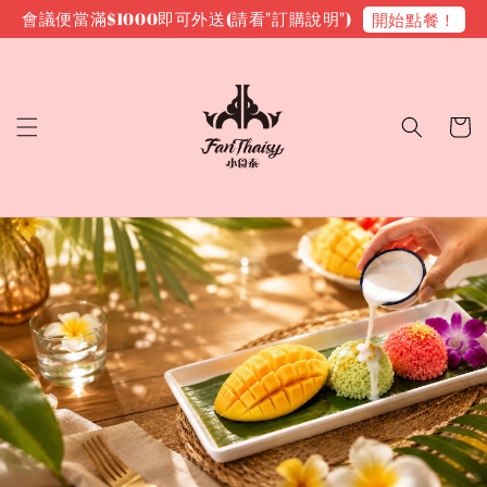
會議便當滿$1000即可外送(請看"訂購說明")
開始點餐！