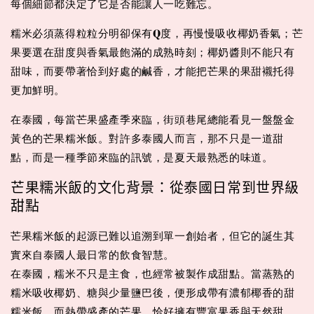
每個細節都決定了它是否能讓人一吃難忘。
糯米必須蒸得粒粒分明卻保有Q度，再慢慢吸收椰奶香氣；芒
果要選在甜度與香氣最飽滿的成熟時刻；椰奶醬則不能只有
甜味，而要帶著恰到好處的鹹香，才能把芒果的果甜襯托得
更加鮮明。
在泰國，每當芒果盛產季來臨，街頭巷尾總能看見一盤盤金
黃色的芒果糯米飯。對許多泰國人而言，那不只是一道甜
點，而是一種季節來臨的訊號，是夏天最熟悉的味道。
芒果糯米飯的文化背景：從泰國日常到世界級
甜點
芒果糯米飯的起源已難以追溯到單一創始者，但它的誕生其
實來自泰國人最日常的飲食智慧。
在泰國，糯米不只是主食，也經常被製作成甜點。當蒸熟的
糯米吸收椰奶、糖與少量鹽巴後，便形成帶有濃郁椰香的甜
糯米飯。而熱帶盛產的芒果，恰好擁有豐富果香與天然甜