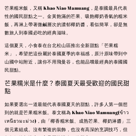
芒果糯米飯，又稱 Khao Niao Mamuang，是泰國最具代表
性的國民甜點之一。金黃飽滿的芒果、吸飽椰奶香氣的糯米
飯，再淋上帶著微鹹層次的濃郁椰奶醬，看似簡單，卻是無
數旅人到泰國必吃的經典滋味。
這個夏天，小食泰在台北松山區推出全新甜點「芒果糯
米」，希望把這份屬於泰國夏季的幸福感，原汁原味帶到中
山國中站附近，讓你不用飛曼谷，也能品嚐最經典的泰國國
民甜點。
芒果糯米是什麼？泰國夏天最受歡迎的國民甜
點
如果要選出一道最能代表泰國夏天的甜點，許多人第一個想
到的就是芒果糯米飯。泰文稱為 Khao Niao Mamuang(
ข้าว
)，由「椰香糯米飯、成熟芒果、椰奶淋醬」三
เหนียวมะม่วง
個元素組成。沒有繁複的裝飾，也沒有高深的烹調技巧，但