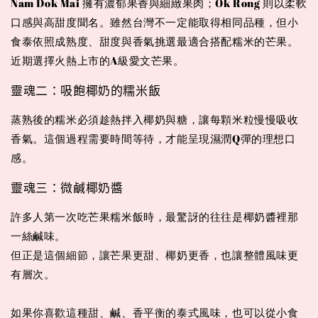
Nam Dok Mai 擁有濃郁果香與細緻果肉；Ok Rong 則以柔軟
口感與高甜度聞名。雖然台灣不一定能取得相同品種，但小
食泰依照成熟度、甜度與香氣挑選最適合搭配糯米的芒果。
近期選擇火熱上市的A級愛文芒果。
靈魂二：吸飽椰奶的糯米飯
蒸熟後的糯米必須趁熱拌入椰奶與糖，讓每顆米粒慢慢吸收
香氣。這個過程需要時間等待，才能呈現濕潤Q彈的理想口
感。
靈魂三：微鹹椰奶醬
許多人第一次吃芒果糯米飯時，最驚訝的往往是椰奶醬裡那
一絲鹹味。
但正是這個細節，讓芒果更甜、椰奶更香，也讓整體風味更
有層次。
如果你喜歡這種甜、鹹、香平衡的泰式風味，也可以從小食