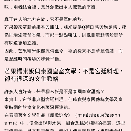
味，兩者結合後，意外創造出令人驚艷的平衡。
真正迷人的地方在於，它不是單純的甜。
芒果帶來清新的果香與甜味，糯米提供Q彈口感與飽足感，椰
奶則增添濃郁香氣，而那一點點鹽味，則像畫龍點睛般讓所
有味道更加立體。
因此，芒果糯米飯能流傳至今，靠的從來不是華麗包裝，而
是歷經時間考驗的味覺平衡。
芒果糯米飯與泰國皇室文學：不是宮廷料理，
卻有很深的文化脈絡
許多人會好奇，芒果糯米飯是不是泰國皇室甜點？
事實上，它並非典型宮廷料理，但確實與泰國傳統文學及皇
室時期的飲食文化有著深厚連結。
在泰國著名文學作品《船歌詠食》（กาพย์เห่ชมเครื่องคาว
หวาน）中，便曾出現與水果、甜食及糯米相關的描寫。這些
記錄顯示，早在數百年前，泰國人便已懂得將水果與米食結