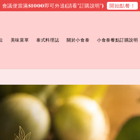
開始點餐！
會議便當滿$1000即可外送(請看"訂購說明")
位
美味菜單
泰式料理誌
關於小食泰
小食泰餐點訂購說明