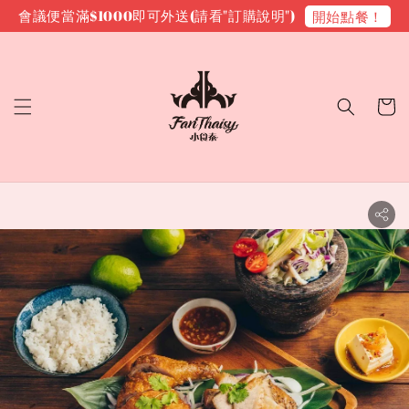
會議便當滿$1000即可外送(請看"訂購說明")
開始點餐！