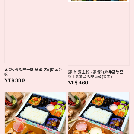
🌶️瑪莎曼咖哩牛腱|會議便當|便當外
(素食)雙主餐：素蠔油炒非基改豆
送
腐＋素薑黃咖哩蔬菜(蛋素)
Regular
NT$ 380
Regular
NT$ 460
price
price