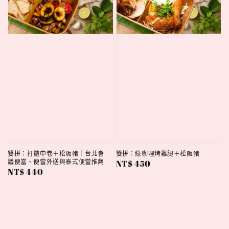
雙拼：打拋中卷＋松阪豬｜台北會
雙拼：綠咖哩烤雞腿＋松阪豬
議便當、便當外送與泰式便當推薦
Regular
NT$ 450
Regular
NT$ 440
price
price