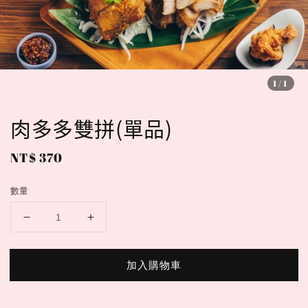
1
/1
肉多多雙拼(單品)
Regular
NT$ 370
price
數量
加入購物車