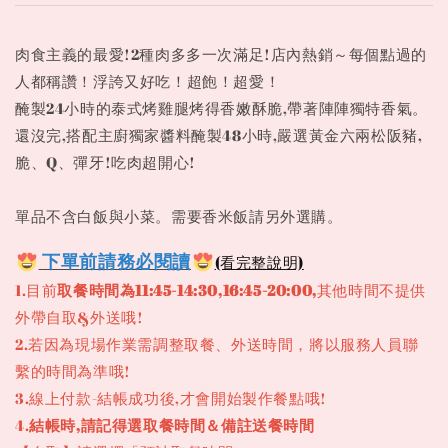
肉食主義的最愛!2種肉多多一次滿足!店內熱銷～每個點過的
人都稱讚！浮誇又好吃！超飽！超愛！
醃製24小時的泰式烤雞腿烤得香嫩酥脆,帶著陣陣獨特香氣。
還沒完,搭配主廚獨家醬料醃製48小時,嚴選黃金六兩松阪豬,
脆、Q、彈牙!吃肉超開心!
單品不含白飯與小菜。需要香米飯請另外選購。
下單
前請務必閱讀
(看完整說明)
1.目前
取餐時間為11:45-14:30,16:45-20:00,
其他時間不提供
外帶自取&外送哦!
2.若因為現場作業需調整取餐、外送時間，將以服務人員聯
繫的時間為準哦!
3.線上付款-結帳成功後,才會開始製作餐點哦!
4.
結帳時,請記得選取餐時間＆備註送餐時間