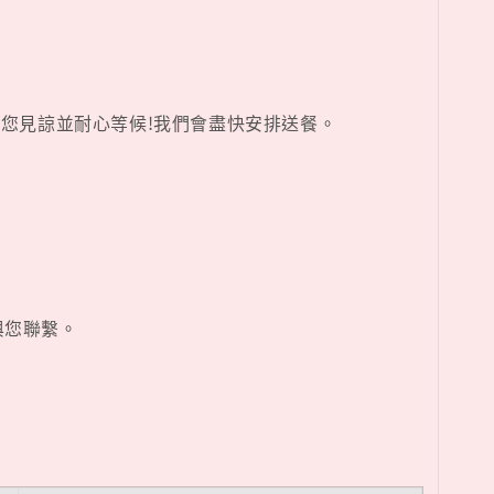
,請您見諒並耐心等候!我們會盡快安排送餐。
與您聯繫。