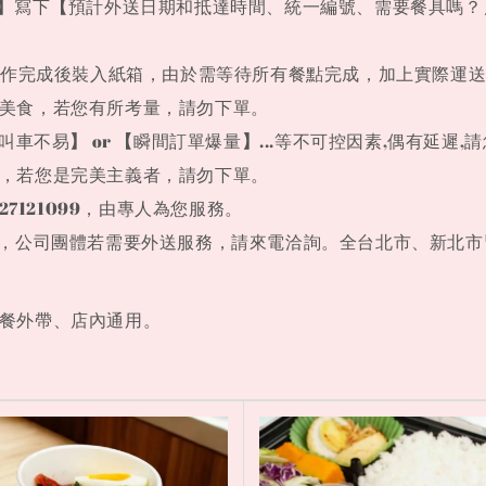
】
寫下
【
預計外送日期和抵達時間、統一編號、需要餐具嗎？
於製作完成後裝入紙箱，由於需等待所有餐點完成，加上實際運
美食，
若您有所考量，請勿下單。
叫車不易
】
or
【
瞬間訂單爆量
】
...等不可控因素,偶有延遲
，若您是完美主義者，請勿下單。
7121099，由專人為您服務。
富，公司團體若需要外送服務，請來電洽詢。全台北市、新北市
餐外帶、店內通用。