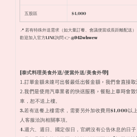
五股區
$4,000
📍 若有特殊外送需求（如大量訂餐、會議便當或長距離配送）
歡迎加入官方LINE詢問 👉
@942whwcw
[泰式料理美食外送/便當外送/美食外帶]
1.訂單金額未達可出餐最低出餐金額，我們會直接取
2.我們是使用汽車業者的快送服務，餐點上車時會
車，恕不送上樓。
3.若有送餐上樓需求，需要另外加收費用$1,000
人客服洽詢相關事項。
4.週六、週日、國定假日，官網沒有公告休息的日