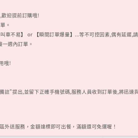
況,歡迎提前訂購哦!
訂單。
【
叫車不易
】
or
【
瞬間訂單爆量
】
...等不可控因素,偶有延遲
限接一週內訂單。
用哦!
訂單備註"提出,並留下正確手機號碼,服務人員收到訂單後,將迅速
區外送服務，金額達標即可出餐，滿額還可免運喔！