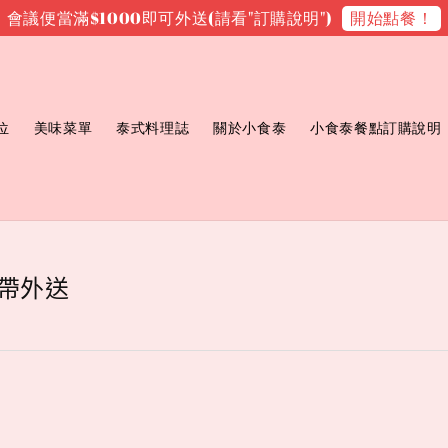
開始點餐！
會議便當滿$1000即可外送(請看"訂購說明")
位
美味菜單
泰式料理誌
關於小食泰
小食泰餐點訂購說明
帶外送