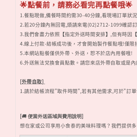
🌟點餐前，請務必看完再點餐哦🌟
1.餐點現做,備餐時間約需30-40分鐘,看現場訂單狀
2.若20分鐘內無回電,煩請來電(02)2712-1099確認
3.我們會盡力依照
【
指定外送時間安排
】
,但有時因
4.線上付款-結帳成功後，才會開始製作餐點哦!僅
5.本網站點餐僅供外帶、外送，恕不於店內用餐哦!
6.外送無法兌換會員點數。請您來店外帶自取或是內
[外帶自取]
1.請於結帳流程"取件時間",若有其他需求,可於"
[
]
🚚
便當外送區域與費用說明
想在家或公司享用小食泰的美味料理嗎？我們提供多