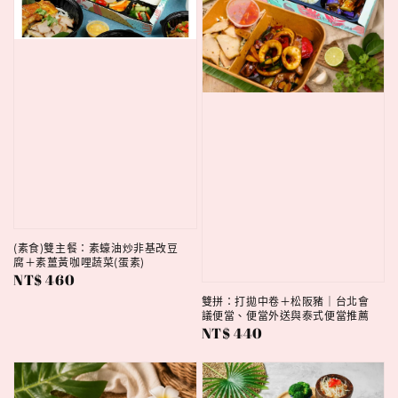
(素食)雙主餐：素蠔油炒非基改豆
腐＋素薑黃咖哩蔬菜(蛋素)
Regular
NT$ 460
price
雙拼：打拋中卷＋松阪豬｜台北會
議便當、便當外送與泰式便當推薦
Regular
NT$ 440
price