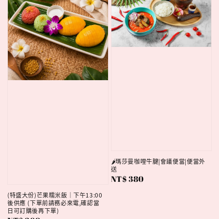
🌶️瑪莎曼咖哩牛腱|會議便當|便當外
送
Regular
NT$ 380
price
(特盛大份)芒果糯米飯｜下午13:00
後供應 (下單前請務必來電,確認當
日可訂購後再下單)