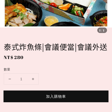
1
/1
泰式炸魚條|會議便當|會議外送
Regular
NT$ 280
price
數量
加入購物車