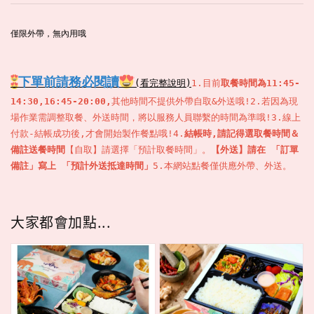
僅限外帶，無內用哦

下單
前請務必閱讀
(看完整說明)
1.目前
取餐時間為11:45-
14:30,16:45-20:00,
其他時間不提供外帶自取&外送哦!
2.若因為現
場作業需調整取餐、外送時間，將以服務人員聯繫的時間為準哦!
3.線上
付款-結帳成功後,才會開始製作餐點哦!
4.
結帳時,請記得選取餐時間＆
備註送餐時間
【自取】請選擇「預計取餐時間」。
【外送】請在 「訂單
備註」寫上 「預計外送抵達時間」
5.本網站點餐僅供應外帶、外送
。
大家都會加點...