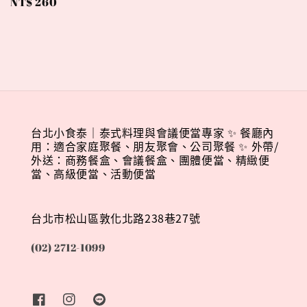
Regular
NT$ 260
price
台北小食泰｜泰式料理與會議便當專家 ✨ 餐廳內
用：適合家庭聚餐、朋友聚會、公司聚餐 ✨ 外帶/
外送：商務餐盒、會議餐盒、團體便當、精緻便
當、高級便當、活動便當
台北市松山區敦化北路238巷27號
(02) 2712-1099