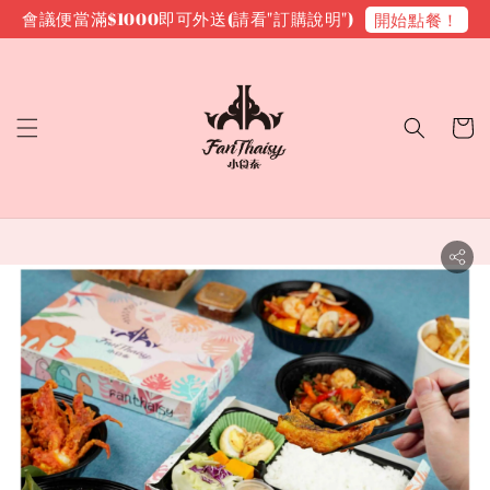
會議便當滿$1000即可外送(請看"訂購說明")
開始點餐！