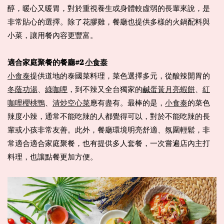
醇，暖心又暖胃，對於重視養生或身體較虛弱的長輩來說，是
非常貼心的選擇。除了花膠雞，餐廳也提供多樣的火鍋配料與
小菜，讓用餐內容更豐富。
適合家庭聚餐的餐廳#2 
小食泰
小食泰
提供道地的泰國菜料理，菜色選擇多元，從酸辣開胃的
冬蔭功湯
、
綠咖哩
，到不辣又全台獨家的
鹹蛋黃月亮蝦餅
、
紅
咖哩櫻桃鴨
、
清炒空心菜
應有盡有。最棒的是，
小食泰
的菜色
辣度小辣，通常不能吃辣的人都覺得可以，對於不能吃辣的長
輩或小孩非常友善。此外，餐廳環境明亮舒適、氛圍輕鬆，非
常適合適合家庭聚餐，也有提供多人套餐，一次嘗遍店內主打
料理，也讓點餐更加方便。