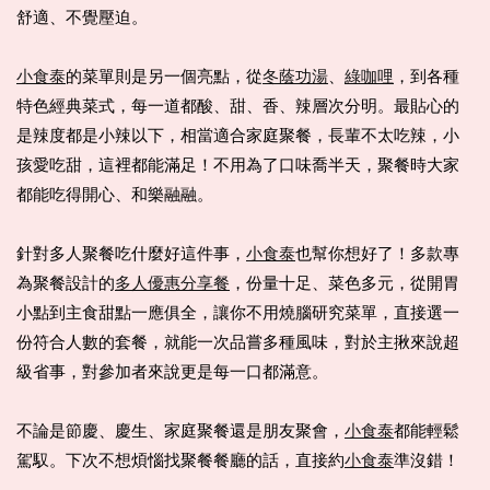
舒適、不覺壓迫。
小食泰
的菜單則是另一個亮點，從
冬蔭功湯
、
綠咖哩
，到各種
特色經典菜式，每一道都酸、甜、香、辣層次分明。最貼心的
是辣度都是小辣以下，相當適合家庭聚餐，長輩不太吃辣，小
孩愛吃甜，這裡都能滿足！不用為了口味喬半天，聚餐時大家
都能吃得開心、和樂融融。
針對多人聚餐吃什麼好這件事，
小食泰
也幫你想好了！多款專
為聚餐設計的
多人優惠分享餐
，份量十足、菜色多元，從開胃
小點到主食甜點一應俱全，讓你不用燒腦研究菜單，直接選一
份符合人數的套餐，就能一次品嘗多種風味，對於主揪來說超
級省事，對參加者來說更是每一口都滿意。
不論是節慶、慶生、家庭聚餐還是朋友聚會，
小食泰
都能輕鬆
駕馭。下次不想煩惱找聚餐餐廳的話，直接約
小食泰
準沒錯！