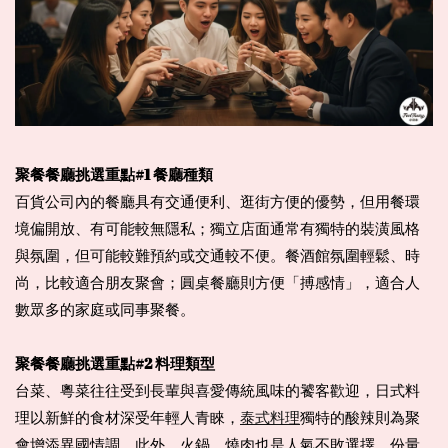
聚餐餐廳挑選重點#1 餐廳種類
百貨公司內的餐廳具有交通便利、逛街方便的優勢，但用餐環
境偏開放、有可能較無隱私；獨立店面通常有獨特的裝潢風格
與氛圍，但可能較難預約或交通較不便。餐酒館氛圍輕鬆、時
尚，比較適合朋友聚會；圓桌餐廳則方便「搏感情」，適合人
數眾多的家庭或同事聚餐。
聚餐餐廳挑選重點#2 料理類型
台菜、粵菜往往受到長輩與喜愛傳統風味的饕客歡迎，日式料
理以新鮮的食材深受年輕人青睞，
泰式料理
獨特的酸辣則為聚
會增添異國情調。此外，火鍋、燒肉也是人氣不敗選擇，份量