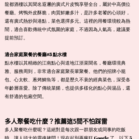
龍都酒樓以其聞名遐邇的廣式片皮鴨享譽全台，屬於中高價位
餐廳。烤鴨外皮酥脆，肉質鮮嫩多汁，是許多老饕的心頭好，
還有廣式熱炒與港點，菜色選擇多元。這裡的用餐環境較為熱
鬧，適合喜歡傳統中式氛圍的家庭，不過因為人氣高，建議要
提前預訂。
適合家庭聚餐的餐廳#5 點水樓
點水樓以其精緻的江南點心與道地江浙菜聞名，餐廳環境典
雅、服務周到，非常適合家庭聚長輩聚餐。他們的招牌小籠
包、心太軟、蔥烤鯽魚等，都是歷久不衰的經典菜色，深受各
年齡層喜愛。除了傳統菜餚，也提供多樣化的點心與湯品，還
有舒適的包廂空間。
多人聚餐吃什麼？推薦這5間不怕踩雷
多人聚餐吃什麼呢？這絕對是每次跟一群朋友或同事約吃飯
時，讓人頭大的靈魂拷問！現在起別再瘋狂 Google 了，以下 5 