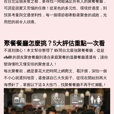
在台北這個美食之都，要尋找一間能滿足所有人的聚餐餐廳，
可謂是甜蜜又苦惱的任務！從菜色的多元性、環境舒適度，到
預算考量與交通便利性，每一個環節都牽動著聚會的成敗，光
用想的就令人頭痛。
聚餐餐廳怎麼挑？5大評估重點一
次看
不過別擔心！本文幫你整理了 15 間台北最強聚餐餐廳，從超 
chill 的朋友聚會餐廳到適合家庭聚餐的溫馨餐廳通通有，讓你
變身懂吃又懂安排的聚會達人！
每次聚餐前，總是要花大把時間上網爬文、看評價，深怕一個
不小心就選到地雷，還會讓自己大失面子。從現在開始別再大
海撈針了，掌握以下這 5 大技巧，找聚餐餐廳不再手忙腳亂！