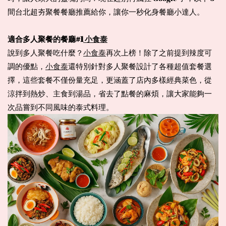
間台北超夯聚餐餐廳推薦給你，讓你一秒化身餐廳小達人。
適合多人聚餐的餐廳#1
 小食泰
說到多人聚餐吃什麼？
小食泰
再次上榜！除了之前提到辣度可
調的優點，
小食泰
還特別針對多人聚餐設計了各種超值套餐選
擇，這些套餐不僅份量充足，更涵蓋了店內多樣經典菜色，從
涼拌到熱炒、主食到湯品，省去了點餐的麻煩，讓大家能夠一
次品嘗到不同風味的泰式料理。