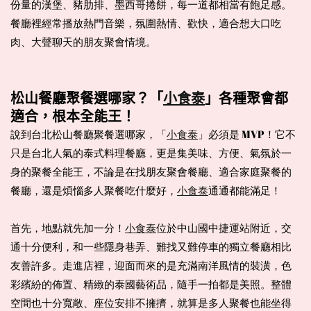
份量的漢堡、豬肋排、墨西哥捲餅，每一道都相當有飽足感。
餐廳裡經常播放熱門音樂，氛圍熱情、歡快，適合想大口吃
肉、大聲聊天的朋友聚會情境。
松山餐廳聚餐選哪家？「
小食泰
」各種聚會都
適合，根本全能王！
說到台北松山餐廳聚餐選哪家，「
小食泰
」必須是 MVP！它不
只是台北人氣的泰式料理餐廳，更是集美味、方便、氣氛於一
身的聚餐全能王，不論是在找朋友聚會餐廳、適合家庭聚餐的
餐廳，還是煩惱多人聚餐吃什麼好，
小食泰
通通都能滿足！
首先，地點就先加一分！
小食泰
位於中山國中捷運站附近，交
通十分便利，和一些隱身巷弄、難找又難停車的獨立餐廳相比
友善許多。走進店裡，迎面而來的是充滿南洋風情的裝潢，色
彩繽紛的佈置、精緻的泰國藝術品，隨手一拍都是美照。整體
空間也十分寬敞、座位安排不擁擠，就算是多人聚餐也能坐得