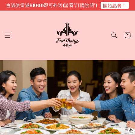
會議便當滿$1000即可外送(請看"訂購說明")
開始點餐！